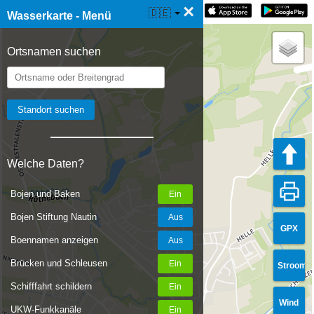
×
☰ Wasserkarte Live
🇩🇪
Wasserkarte - Menü
Ortsnamen suchen
Welche Daten?
Bojen und Baken
Bojen Stiftung Nautin
GPX
Boennamen anzeigen
Brücken und Schleusen
Stroom
Schifffahrt schildern
Wind
UKW-Funkkanäle