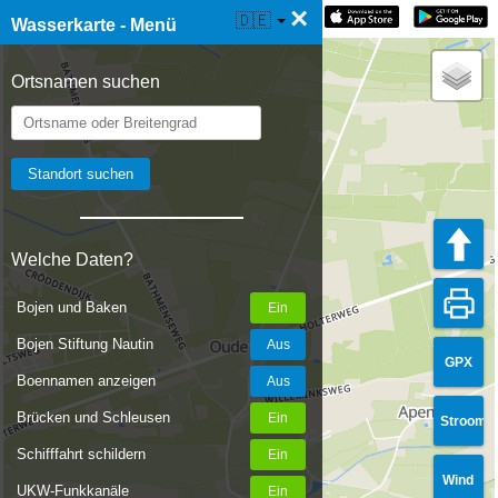
×
☰ Wasserkarte Live
🇩🇪
Wasserkarte - Menü
Ortsnamen suchen
Welche Daten?
Bojen und Baken
Bojen Stiftung Nautin
GPX
Boennamen anzeigen
Brücken und Schleusen
Stroom
Schifffahrt schildern
Wind
UKW-Funkkanäle