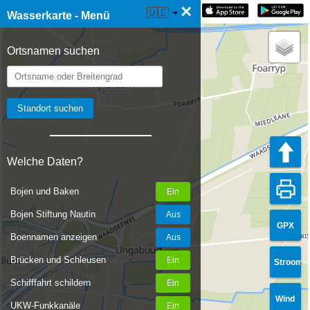
×
☰ Wasserkarte Live
🇩🇪
Wasserkarte - Menü
Ortsnamen suchen
Welche Daten?
Bojen und Baken
Bojen Stiftung Nautin
GPX
Boennamen anzeigen
Brücken und Schleusen
Stroom
Schifffahrt schildern
Wind
UKW-Funkkanäle