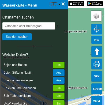
×
☰ Wasserkarte Live
🇩🇪
Wasserkarte - Menü
Ortsnamen suchen
Info
Welche Daten?
Bojen und Baken
Bojen Stiftung Nautin
GPX
Boennamen anzeigen
Brücken und Schleusen
Stroom
Schifffahrt schildern
Wind
UKW-Funkkanäle