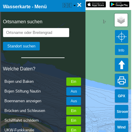
×
☰ Wasserkarte Live
🇩🇪
Wasserkarte - Menü
Ortsnamen suchen
Info
Welche Daten?
Bojen und Baken
Bojen Stiftung Nautin
GPX
Boennamen anzeigen
Brücken und Schleusen
Stroom
Schifffahrt schildern
Wind
UKW-Funkkanäle