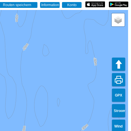
GPX
Stroom
Wind