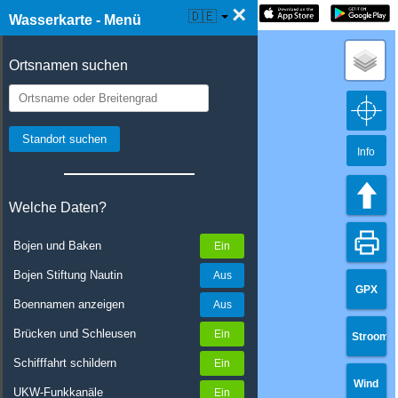
×
☰ Wasserkarte Live
🇩🇪
Wasserkarte - Menü
Ortsnamen suchen
Info
Welche Daten?
Bojen und Baken
Bojen Stiftung Nautin
GPX
Boennamen anzeigen
Brücken und Schleusen
Stroom
Schifffahrt schildern
Wind
UKW-Funkkanäle