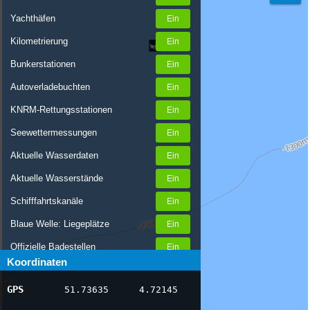
Yachthäfen
Kilometrierung
Bunkerstationen
Autoverladebuchten
KNRM-Rettungsstationen
Seewettermessungen
Aktuelle Wasserdaten
Aktuelle Wasserstände
Schifffahrtskanäle
Blaue Welle: Liegeplätze
Offizielle Badestellen
Koordinaten
Nachrichten Binnenschifffahrt
GPS
51.73635
4.72145
AIS-Schiffspositionen