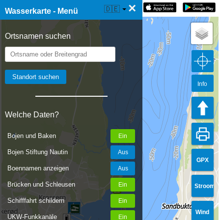
×
☰ Wasserkarte Live
🇩🇪
Wasserkarte - Menü
Ortsnamen suchen
Info
Welche Daten?
Bojen und Baken
Bojen Stiftung Nautin
GPX
Boennamen anzeigen
Brücken und Schleusen
Stroom
Schifffahrt schildern
Wind
UKW-Funkkanäle