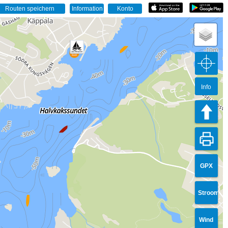
Info
GPX
Stroom
Wind