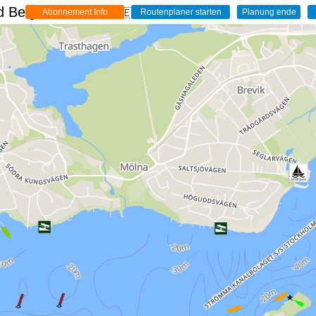
 Belgien - Live
🇩🇪