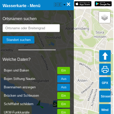
×
☰ Wasserkarte Live
🇩🇪
Wasserkarte - Menü
Ortsnamen suchen
Welche Daten?
Bojen und Baken
Bojen Stiftung Nautin
GPX
Boennamen anzeigen
Brücken und Schleusen
Stroom
Schifffahrt schildern
Wind
UKW-Funkkanäle