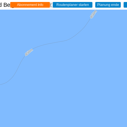
 Belgien - Live
🇩🇪