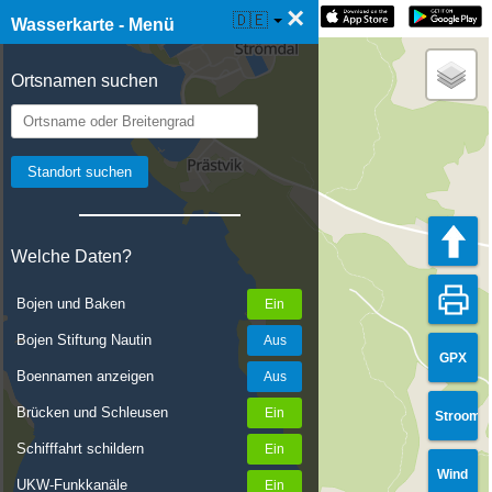
×
☰ Wasserkarte Live
🇩🇪
Wasserkarte - Menü
Ortsnamen suchen
Welche Daten?
Bojen und Baken
Bojen Stiftung Nautin
GPX
Boennamen anzeigen
Brücken und Schleusen
Stroom
Schifffahrt schildern
Wind
UKW-Funkkanäle