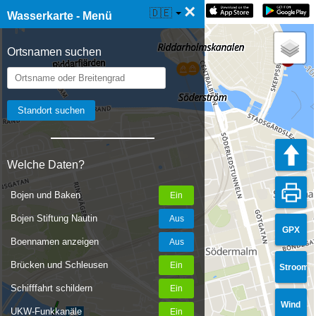
×
☰ Wasserkarte Live
🇩🇪
Wasserkarte - Menü
Ortsnamen suchen
Welche Daten?
Bojen und Baken
Bojen Stiftung Nautin
GPX
Boennamen anzeigen
Brücken und Schleusen
Stroom
Schifffahrt schildern
Wind
UKW-Funkkanäle