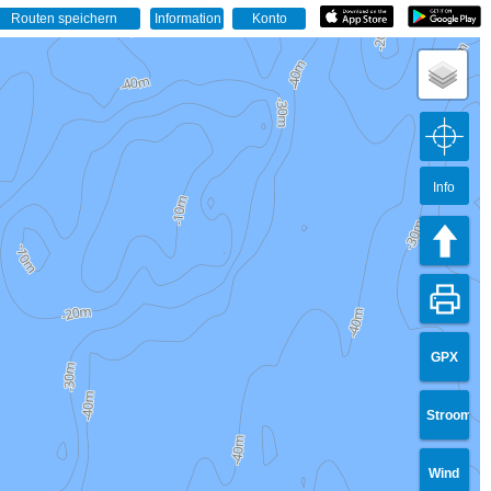
Info
GPX
Stroom
Wind