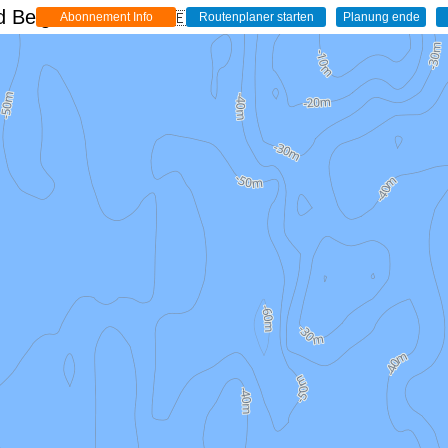
 Belgien - Live
🇩🇪