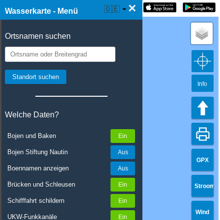
×
☰ Wasserkarte Live
🇩🇪
Wasserkarte - Menü
Ortsnamen suchen
Info
Welche Daten?
Bojen und Baken
Bojen Stiftung Nautin
GPX
Boennamen anzeigen
Brücken und Schleusen
Stroom
Schifffahrt schildern
Wind
UKW-Funkkanäle