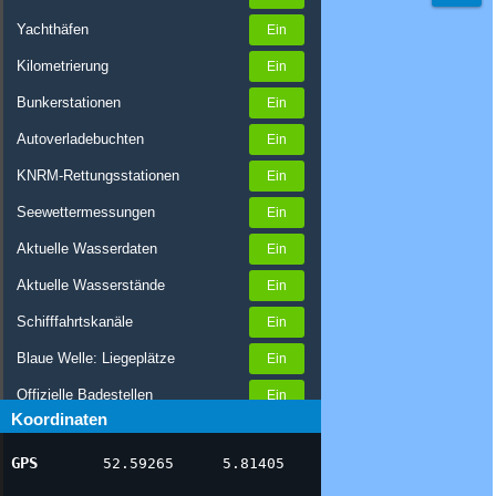
Yachthäfen
Kilometrierung
Bunkerstationen
Autoverladebuchten
KNRM-Rettungsstationen
Seewettermessungen
Aktuelle Wasserdaten
Aktuelle Wasserstände
Schifffahrtskanäle
Blaue Welle: Liegeplätze
Offizielle Badestellen
Koordinaten
Nachrichten Binnenschifffahrt
GPS
52.59265
5.81405
AIS-Schiffspositionen