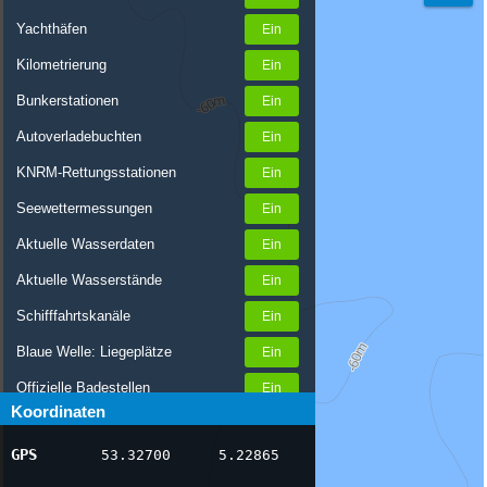
Yachthäfen
Kilometrierung
Bunkerstationen
Autoverladebuchten
KNRM-Rettungsstationen
Seewettermessungen
Aktuelle Wasserdaten
Aktuelle Wasserstände
Schifffahrtskanäle
Blaue Welle: Liegeplätze
Offizielle Badestellen
Koordinaten
Nachrichten Binnenschifffahrt
GPS
53.32700
5.22865
AIS-Schiffspositionen