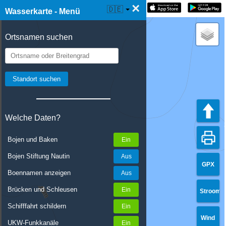
×
☰ Wasserkarte Live
🇩🇪
Wasserkarte - Menü
Ortsnamen suchen
Welche Daten?
Bojen und Baken
Bojen Stiftung Nautin
GPX
Boennamen anzeigen
Brücken und Schleusen
Stroom
Schifffahrt schildern
Wind
UKW-Funkkanäle