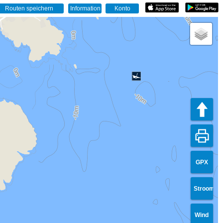
GPX
Stroom
Wind