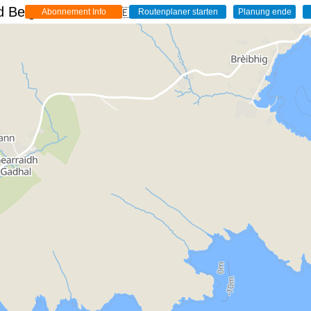
 Belgien - Live
🇩🇪