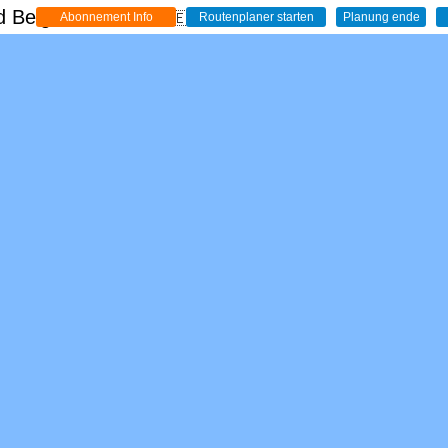
 Belgien - Live
🇩🇪