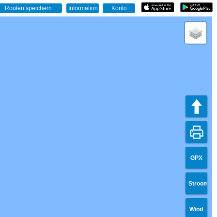
GPX
Stroom
Wind