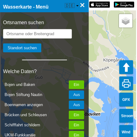
×
☰ Wasserkarte Live
🇩🇪
Wasserkarte - Menü
Ortsnamen suchen
Welche Daten?
Bojen und Baken
Bojen Stiftung Nautin
GPX
Boennamen anzeigen
Brücken und Schleusen
Stroom
Schifffahrt schildern
Wind
UKW-Funkkanäle