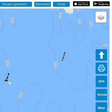
GPX
Stroom
Wind