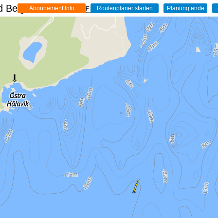
 Belgien - Live
🇩🇪