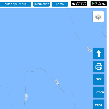
GPX
Stroom
Wind