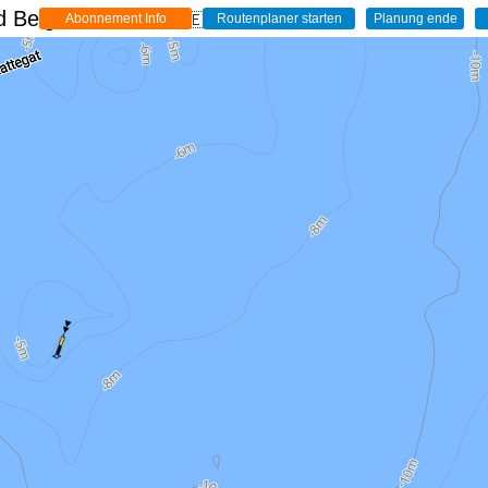
 Belgien - Live
🇩🇪