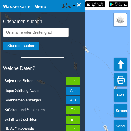
×
☰ Wasserkarte Live
🇩🇪
Wasserkarte - Menü
Ortsnamen suchen
Welche Daten?
Bojen und Baken
Bojen Stiftung Nautin
GPX
Boennamen anzeigen
Brücken und Schleusen
Stroom
Schifffahrt schildern
Wind
UKW-Funkkanäle