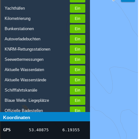
Yachthäfen
Kilometrierung
Bunkerstationen
Autoverladebuchten
KNRM-Rettungsstationen
Seewettermessungen
Aktuelle Wasserdaten
Aktuelle Wasserstände
Schifffahrtskanäle
Blaue Welle: Liegeplätze
Offizielle Badestellen
Koordinaten
Nachrichten Binnenschifffahrt
GPS
53.40875
6.19355
AIS-Schiffspositionen