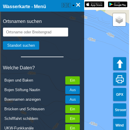
×
☰ Wasserkarte Live
🇩🇪
Wasserkarte - Menü
Ortsnamen suchen
Welche Daten?
Bojen und Baken
Bojen Stiftung Nautin
GPX
Boennamen anzeigen
Brücken und Schleusen
Stroom
Schifffahrt schildern
Wind
UKW-Funkkanäle