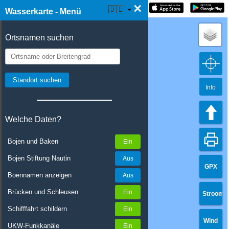
×
☰ Wasserkarte Live
🇩🇪
Wasserkarte - Menü
Ortsnamen suchen
Info
Welche Daten?
Bojen und Baken
Bojen Stiftung Nautin
GPX
Boennamen anzeigen
Brücken und Schleusen
Stroom
Schifffahrt schildern
Wind
UKW-Funkkanäle