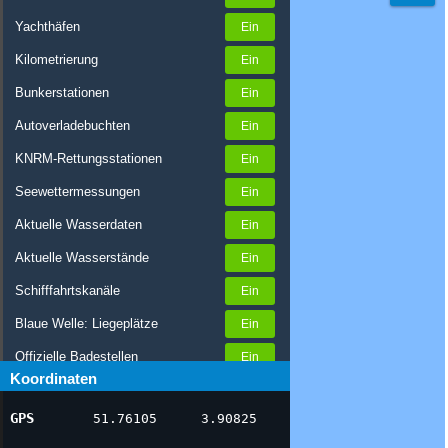
Yachthäfen
Kilometrierung
Bunkerstationen
Autoverladebuchten
KNRM-Rettungsstationen
Seewettermessungen
Aktuelle Wasserdaten
Aktuelle Wasserstände
Schifffahrtskanäle
Blaue Welle: Liegeplätze
Offizielle Badestellen
Koordinaten
Nachrichten Binnenschifffahrt
GPS
51.76105
3.90825
AIS-Schiffspositionen