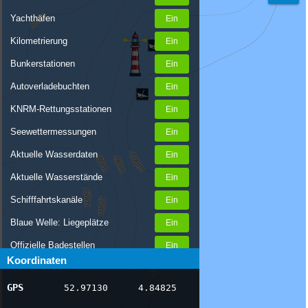
Yachthäfen
Kilometrierung
Bunkerstationen
Autoverladebuchten
KNRM-Rettungsstationen
Seewettermessungen
Aktuelle Wasserdaten
Aktuelle Wasserstände
Schifffahrtskanäle
Blaue Welle: Liegeplätze
Offizielle Badestellen
Koordinaten
Nachrichten Binnenschifffahrt
GPS
52.97130
4.84825
AIS-Schiffspositionen