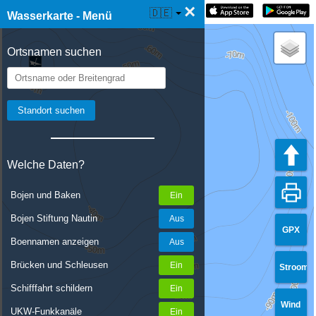
×
☰ Wasserkarte Live
🇩🇪
Wasserkarte - Menü
Ortsnamen suchen
Welche Daten?
Bojen und Baken
Bojen Stiftung Nautin
GPX
Boennamen anzeigen
Brücken und Schleusen
Stroom
Schifffahrt schildern
Wind
UKW-Funkkanäle