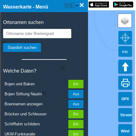
×
☰ Wasserkarte Live
🇩🇪
Wasserkarte - Menü
Ortsnamen suchen
Info
Welche Daten?
Bojen und Baken
Bojen Stiftung Nautin
GPX
Boennamen anzeigen
Brücken und Schleusen
Stroom
Schifffahrt schildern
Wind
UKW-Funkkanäle