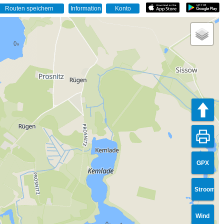
GPX
Stroom
Wind