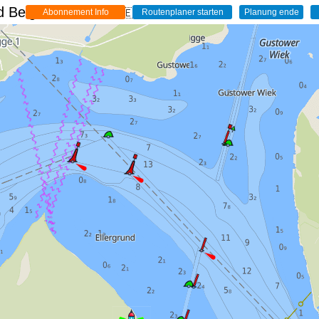
 Belgien - Live
🇩🇪