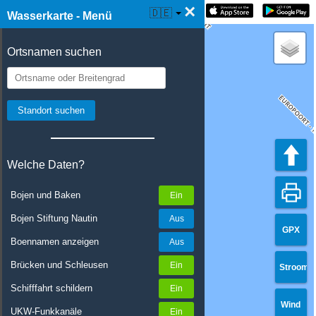
×
☰ Wasserkarte Live
🇩🇪
Wasserkarte - Menü
Ortsnamen suchen
Welche Daten?
Bojen und Baken
Bojen Stiftung Nautin
GPX
Boennamen anzeigen
Brücken und Schleusen
Stroom
Schifffahrt schildern
Wind
UKW-Funkkanäle