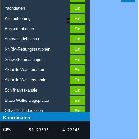
Yachthäfen
Kilometrierung
Bunkerstationen
Autoverladebuchten
KNRM-Rettungsstationen
Seewettermessungen
Aktuelle Wasserdaten
Aktuelle Wasserstände
Schifffahrtskanäle
Blaue Welle: Liegeplätze
Offizielle Badestellen
Koordinaten
Nachrichten Binnenschifffahrt
GPS
51.73635
4.72145
AIS-Schiffspositionen