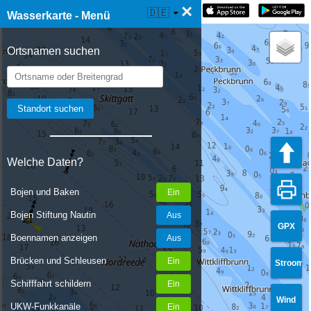
×
☰ Wasserkarte Live
🇩🇪
Wasserkarte - Menü
Ortsnamen suchen
Welche Daten?
Bojen und Baken
Bojen Stiftung Nautin
GPX
Boennamen anzeigen
Brücken und Schleusen
Stroom
Schifffahrt schildern
Wind
UKW-Funkkanäle