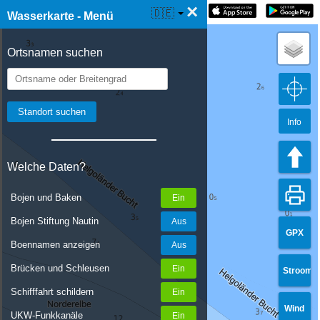
×
☰ Wasserkarte Live
🇩🇪
Wasserkarte - Menü
Ortsnamen suchen
Info
Welche Daten?
Bojen und Baken
Bojen Stiftung Nautin
GPX
Boennamen anzeigen
Brücken und Schleusen
Stroom
Schifffahrt schildern
Wind
UKW-Funkkanäle