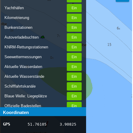
Yachthäfen
Kilometrierung
Bunkerstationen
Autoverladebuchten
KNRM-Rettungsstationen
Seewettermessungen
Aktuelle Wasserdaten
Aktuelle Wasserstände
Schifffahrtskanäle
Blaue Welle: Liegeplätze
Offizielle Badestellen
Koordinaten
Nachrichten Binnenschifffahrt
GPS
51.76105
3.90825
AIS-Schiffspositionen