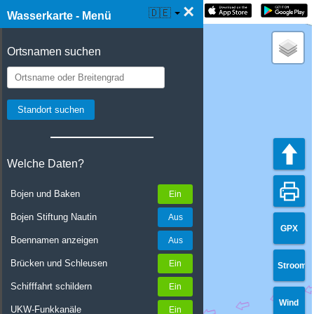
×
☰ Wasserkarte Live
🇩🇪
Wasserkarte - Menü
Ortsnamen suchen
Welche Daten?
Bojen und Baken
Bojen Stiftung Nautin
GPX
Boennamen anzeigen
Brücken und Schleusen
Stroom
Schifffahrt schildern
Wind
UKW-Funkkanäle