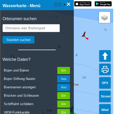
×
☰ Wasserkarte Live
🇩🇪
Wasserkarte - Menü
Ortsnamen suchen
Welche Daten?
Bojen und Baken
Bojen Stiftung Nautin
GPX
Boennamen anzeigen
Brücken und Schleusen
Stroom
Schifffahrt schildern
Wind
UKW-Funkkanäle