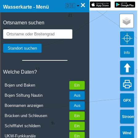
×
☰ Wasserkarte Live
🇩🇪
Wasserkarte - Menü
Ortsnamen suchen
Info
Welche Daten?
Bojen und Baken
Bojen Stiftung Nautin
GPX
Boennamen anzeigen
Brücken und Schleusen
Stroom
Schifffahrt schildern
Wind
UKW-Funkkanäle