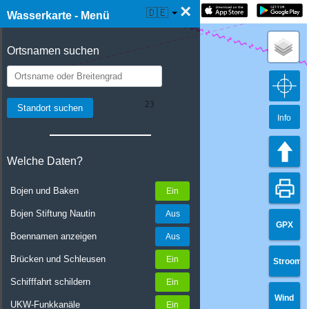
×
☰ Wasserkarte Live
🇩🇪
Wasserkarte - Menü
Ortsnamen suchen
Info
Welche Daten?
Bojen und Baken
Bojen Stiftung Nautin
GPX
Boennamen anzeigen
Brücken und Schleusen
Stroom
Schifffahrt schildern
Wind
UKW-Funkkanäle