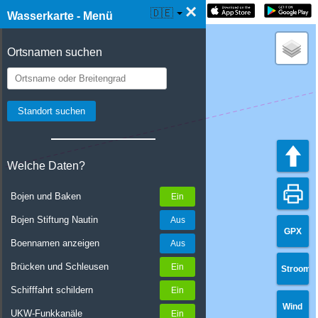
×
☰ Wasserkarte Live
🇩🇪
Wasserkarte - Menü
Ortsnamen suchen
Welche Daten?
Bojen und Baken
Bojen Stiftung Nautin
GPX
Boennamen anzeigen
Brücken und Schleusen
Stroom
Schifffahrt schildern
Wind
UKW-Funkkanäle