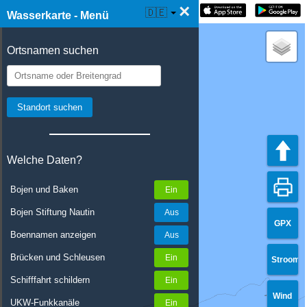
×
☰ Wasserkarte Live
🇩🇪
Wasserkarte - Menü
Ortsnamen suchen
Welche Daten?
Bojen und Baken
Bojen Stiftung Nautin
GPX
Boennamen anzeigen
Brücken und Schleusen
Stroom
Schifffahrt schildern
Wind
UKW-Funkkanäle