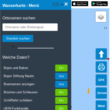
×
☰ Wasserkarte Live
🇩🇪
Wasserkarte - Menü
Ortsnamen suchen
Welche Daten?
Bojen und Baken
Bojen Stiftung Nautin
GPX
Boennamen anzeigen
Brücken und Schleusen
Stroom
Schifffahrt schildern
Wind
UKW-Funkkanäle