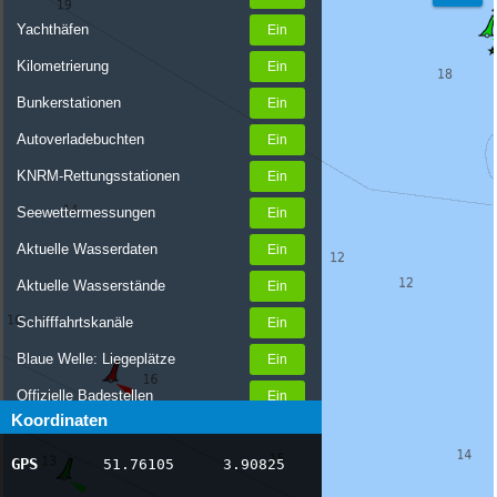
Yachthäfen
Kilometrierung
Bunkerstationen
Autoverladebuchten
KNRM-Rettungsstationen
Seewettermessungen
Aktuelle Wasserdaten
Aktuelle Wasserstände
Schifffahrtskanäle
Blaue Welle: Liegeplätze
Offizielle Badestellen
Koordinaten
Nachrichten Binnenschifffahrt
GPS
51.76105
3.90825
AIS-Schiffspositionen