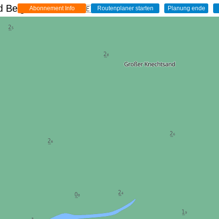
 Belgien - Live
🇩🇪