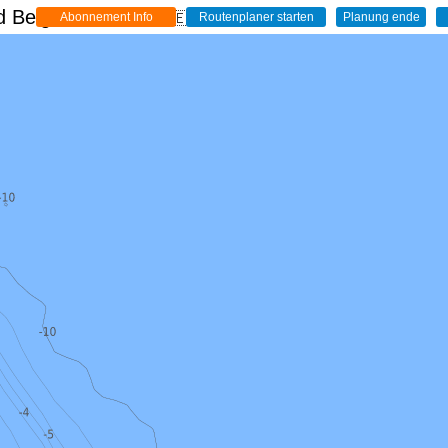
 Belgien - Live
🇩🇪