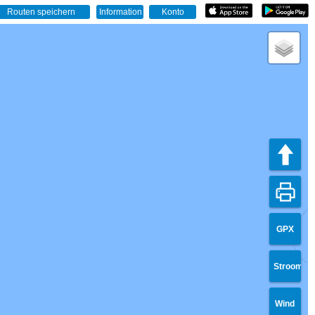
GPX
Stroom
Wind