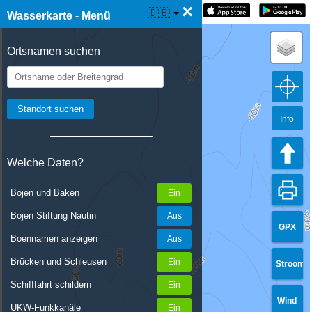
×
☰ Wasserkarte Live
🇩🇪
Wasserkarte - Menü
Ortsnamen suchen
Info
Welche Daten?
Bojen und Baken
Bojen Stiftung Nautin
GPX
Boennamen anzeigen
Brücken und Schleusen
Stroom
Schifffahrt schildern
Wind
UKW-Funkkanäle