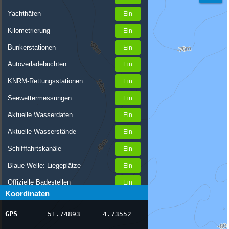
Yachthäfen
Kilometrierung
Bunkerstationen
Autoverladebuchten
KNRM-Rettungsstationen
Seewettermessungen
Aktuelle Wasserdaten
Aktuelle Wasserstände
Schifffahrtskanäle
Blaue Welle: Liegeplätze
Offizielle Badestellen
Koordinaten
Nachrichten Binnenschifffahrt
GPS
51.74893
4.73552
AIS-Schiffspositionen