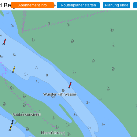
 Belgien - Live
🇩🇪