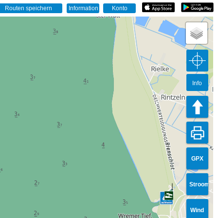
Info
GPX
Stroom
Wind