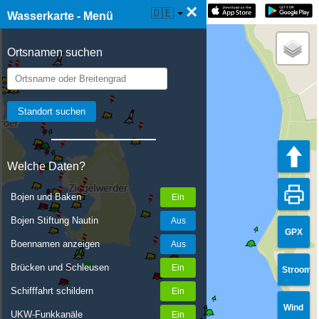
×
☰ Wasserkarte Live
🇩🇪
Wasserkarte - Menü
Ortsnamen suchen
Welche Daten?
Bojen und Baken
Bojen Stiftung Nautin
GPX
Boennamen anzeigen
Brücken und Schleusen
Stroom
Schifffahrt schildern
Wind
UKW-Funkkanäle