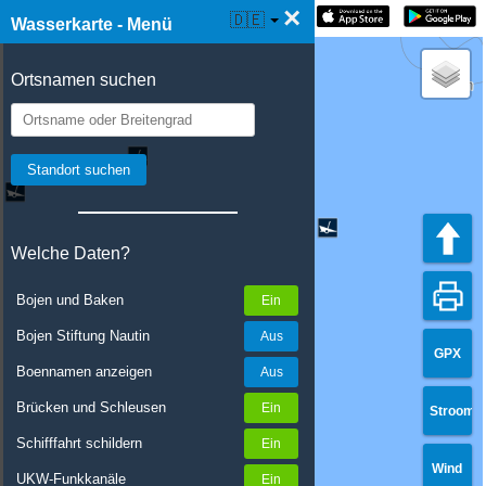
×
☰ Wasserkarte Live
🇩🇪
Wasserkarte - Menü
Ortsnamen suchen
Welche Daten?
Bojen und Baken
Bojen Stiftung Nautin
GPX
Boennamen anzeigen
Brücken und Schleusen
Stroom
Schifffahrt schildern
Wind
UKW-Funkkanäle