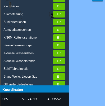
Yachthäfen
Kilometrierung
Bunkerstationen
Autoverladebuchten
KNRM-Rettungsstationen
Seewettermessungen
Aktuelle Wasserdaten
Aktuelle Wasserstände
Schifffahrtskanäle
Blaue Welle: Liegeplätze
Offizielle Badestellen
Koordinaten
Nachrichten Binnenschifffahrt
GPS
51.74893
4.73552
AIS-Schiffspositionen