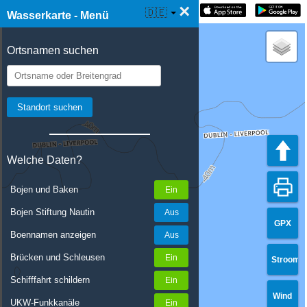
×
☰ Wasserkarte Live
🇩🇪
Wasserkarte - Menü
Ortsnamen suchen
Welche Daten?
Bojen und Baken
Bojen Stiftung Nautin
GPX
Boennamen anzeigen
Brücken und Schleusen
Stroom
Schifffahrt schildern
Wind
UKW-Funkkanäle