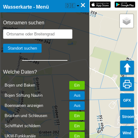
×
☰ Wasserkarte Live
🇩🇪
Wasserkarte - Menü
Ortsnamen suchen
Welche Daten?
Bojen und Baken
Bojen Stiftung Nautin
GPX
Boennamen anzeigen
Brücken und Schleusen
Stroom
Schifffahrt schildern
Wind
UKW-Funkkanäle