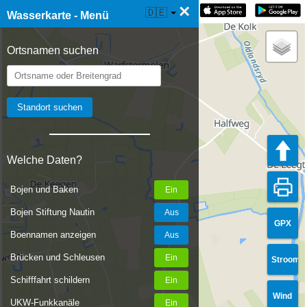
×
☰ Wasserkarte Live
🇩🇪
Wasserkarte - Menü
Ortsnamen suchen
Welche Daten?
Bojen und Baken
Bojen Stiftung Nautin
GPX
Boennamen anzeigen
Brücken und Schleusen
Stroom
Schifffahrt schildern
Wind
UKW-Funkkanäle