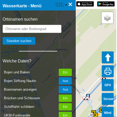
×
☰ Wasserkarte Live
🇩🇪
Wasserkarte - Menü
Ortsnamen suchen
Welche Daten?
Bojen und Baken
Bojen Stiftung Nautin
GPX
Boennamen anzeigen
Brücken und Schleusen
Stroom
Schifffahrt schildern
Wind
22
UKW-Funkkanäle