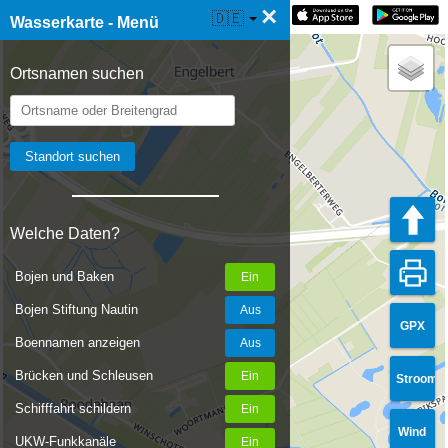
×
☰ Wasserkarte Live
🇩🇪
Wasserkarte - Menü
Ortsnamen suchen
Welche Daten?
Bojen und Baken
Bojen Stiftung Nautin
GPX
Boennamen anzeigen
Brücken und Schleusen
Stroom
Schifffahrt schildern
Wind
UKW-Funkkanäle