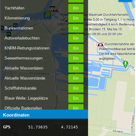
Yachthäfen
Polderhoofdkanaal Maximale Durchfahrtsmaße
Kilometrierung
Länge 28,00 m Breite 5,00 m Tiefgang 1,1 m Höhe
2,7 m Maximale Geschwindigkeit 6 km/h Bedienung
Bunkerstationen
von Schleusen und Brücken 15. Mai bis 15.
September, zwischen 09:00 und 20:00 Uhr
Autoverladebuchten
Die Durchfahrtshöhe der
KNRM-Rettungsstationen
Polderhoofdkanaal beträ
Derzeit wird fälschlicher
Seewettermessungen
angegeben.
Aktuelle Wasserdaten
Aktuelle Wasserstände
Schifffahrtskanäle
Blaue Welle: Liegeplätze
Offizielle Badestellen
Koordinaten
Nachrichten Binnenschifffahrt
GPS
51.73635
4.72145
AIS-Schiffspositionen