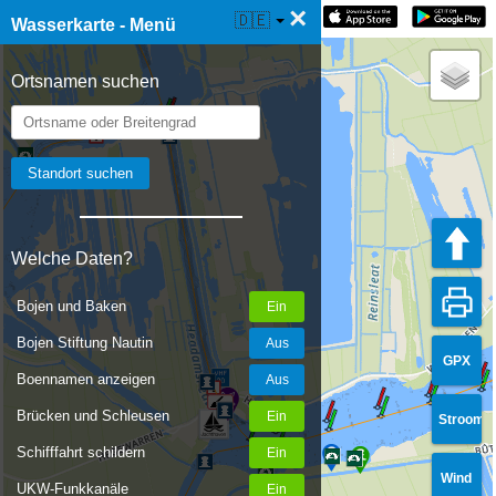
×
☰ Wasserkarte Live
🇩🇪
Wasserkarte - Menü
Ortsnamen suchen
Welche Daten?
Bojen und Baken
Bojen Stiftung Nautin
GPX
Boennamen anzeigen
Brücken und Schleusen
Stroom
Schifffahrt schildern
Wind
UKW-Funkkanäle