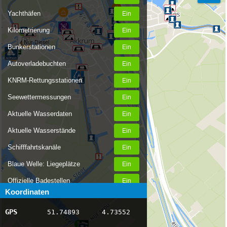
Yachthäfen
Kilometrierung
Nur Diesel
Bunkerstationen
Autoverladebuchten
KNRM-Rettungsstationen
Seewettermessungen
Aktuelle Wasserdaten
Aktuelle Wasserstände
Schifffahrtskanäle
Blaue Welle: Liegeplätze
Offizielle Badestellen
Koordinaten
Nachrichten Binnenschifffahrt
GPS
51.74893
4.73552
AIS-Schiffspositionen