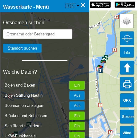
×
☰ Wasserkarte Live
🇩🇪
Wasserkarte - Menü
Ortsnamen suchen
Info
Welche Daten?
Bojen und Baken
Bojen Stiftung Nautin
GPX
Boennamen anzeigen
Brücken und Schleusen
Stroom
Schifffahrt schildern
Wind
UKW-Funkkanäle